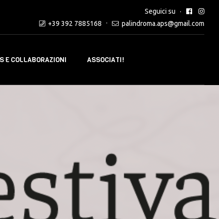
Seguici su
+39 392 7885168
palindroma.aps@gmail.com
 E COLLABORAZIONI
ASSOCIATI!