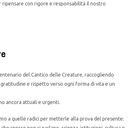
per ripensare con rigore e responsabilità il nostro
re
 centenario del Cantico delle Creature, raccogliendo
i gratitudine e rispetto verso ogni forma di vita e un
o ancora attuali e urgenti.
amo a quelle radici per metterle alla prova del presente:
che spesso non si parlano, scienza, istituzioni, cultura e