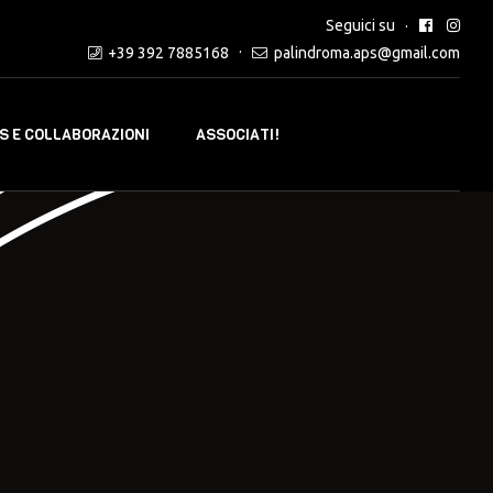
Seguici su
+39 392 7885168
palindroma.aps@gmail.com
 E COLLABORAZIONI
ASSOCIATI!