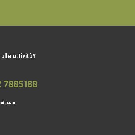
alle attività?
2 7885168
ail.com