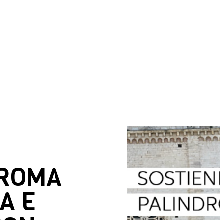
DROMA
A E