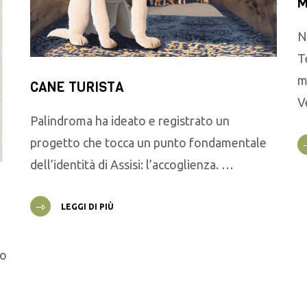
M
N
T
m
CANE TURISTA
V
Palindroma ha ideato e registrato un
progetto che tocca un punto fondamentale
dell’identità di Assisi: l’accoglienza. …
LEGGI DI PIÙ
go