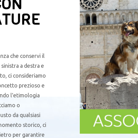
CON
ATURE
nza che conservi il
sinistra a destra e
to, ci consideriamo
oncetto prezioso e
endo l'etimologia
acciamo o
sto da qualsiasi
 momento storico, ci
ietro per garantire