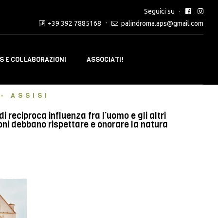
Seguici su
+39 392 7885168
palindroma.aps@gmail.com
 E COLLABORAZIONI
ASSOCIATI!
- ASSISI
reciproca influenza fra l’uomo e gli altri
oni debbano rispettare e onorare la natura