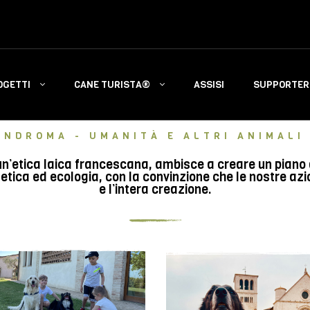
OGETTI
CANE TURISTA®
ASSISI
SUPPORTERS
INDROMA - UMANITÀ E ALTRI ANIMALI 
n’etica laica francescana, ambisce a creare un piano di 
tica ed ecologia, con la convinzione che le nostre azi
e l’intera creazione.