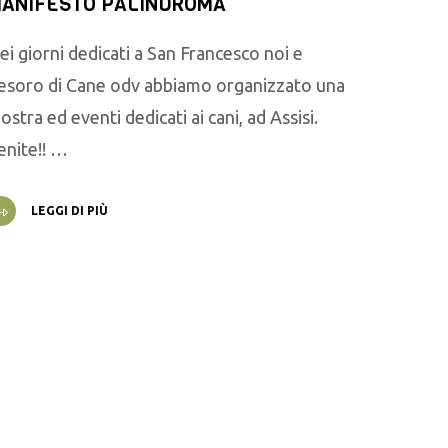
ANIFESTO PALINDROMA
ei giorni dedicati a San Francesco noi e
esoro di Cane odv abbiamo organizzato una
ostra ed eventi dedicati ai cani, ad Assisi.
enite!! …
LEGGI DI PIÙ