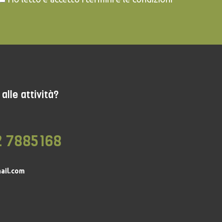
alle attività?
2 7885168
ail.com