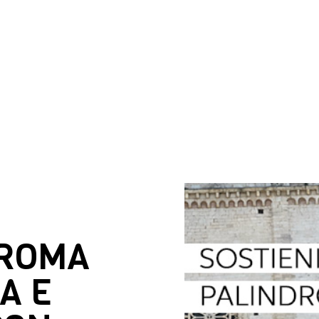
DROMA
A E