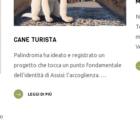
M
N
T
m
CANE TURISTA
V
Palindroma ha ideato e registrato un
progetto che tocca un punto fondamentale
dell’identità di Assisi: l’accoglienza. …
LEGGI DI PIÙ
go