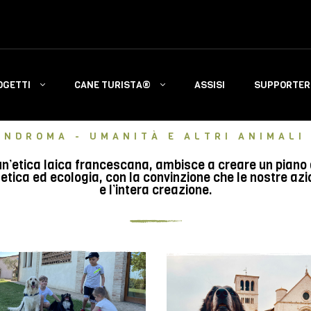
OGETTI
CANE TURISTA®
ASSISI
SUPPORTERS
INDROMA - UMANITÀ E ALTRI ANIMALI 
n’etica laica francescana, ambisce a creare un piano di 
tica ed ecologia, con la convinzione che le nostre azi
e l’intera creazione.