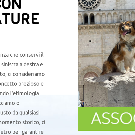
CON
ATURE
nza che conservi il
sinistra a destra e
to, ci consideriamo
oncetto prezioso e
endo l'etimologia
acciamo o
sto da qualsiasi
 momento storico, ci
ietro per garantire