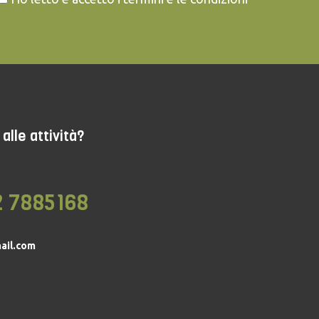
alle attività?
2 7885168
ail.com