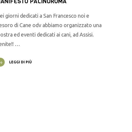
ANIFESTO PALINDROMA
ei giorni dedicati a San Francesco noi e
esoro di Cane odv abbiamo organizzato una
ostra ed eventi dedicati ai cani, ad Assisi.
enite!! …
LEGGI DI PIÙ