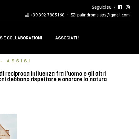
Seguici su
+39 392 7885168
palindroma.aps@gmail.com
 E COLLABORAZIONI
ASSOCIATI!
- ASSISI
reciproca influenza fra l’uomo e gli altri
oni debbano rispettare e onorare la natura