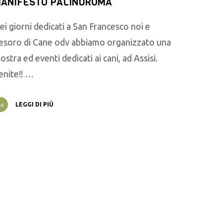
ANIFESTO PALINDROMA
ei giorni dedicati a San Francesco noi e
esoro di Cane odv abbiamo organizzato una
ostra ed eventi dedicati ai cani, ad Assisi.
enite!! …
LEGGI DI PIÙ