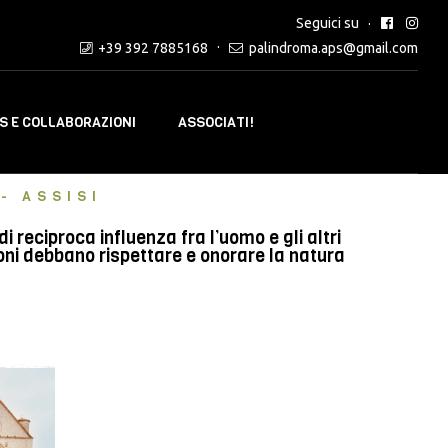
Seguici su
+39 392 7885168
palindroma.aps@gmail.com
 E COLLABORAZIONI
ASSOCIATI!
- ASSISI
reciproca influenza fra l’uomo e gli altri
oni debbano rispettare e onorare la natura