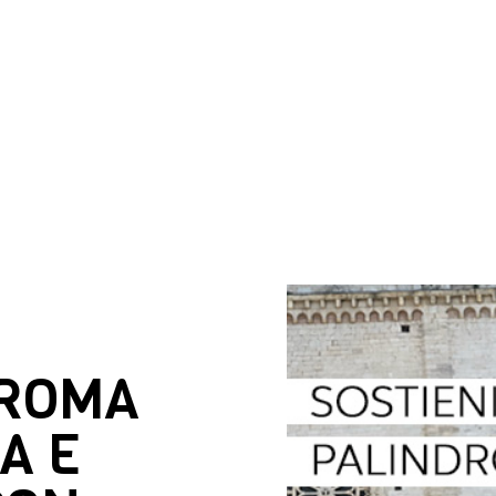
DROMA
A E