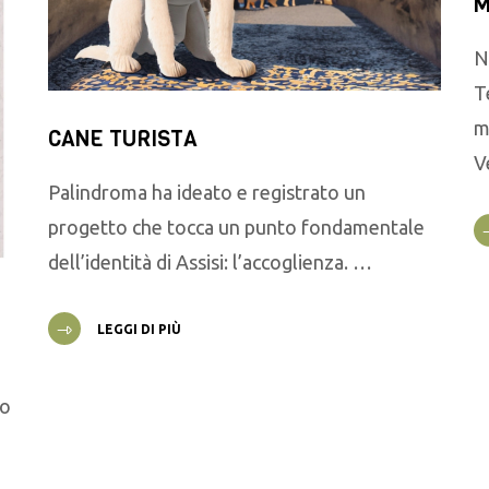
M
N
T
m
CANE TURISTA
V
Palindroma ha ideato e registrato un
progetto che tocca un punto fondamentale
dell’identità di Assisi: l’accoglienza. …
LEGGI DI PIÙ
go