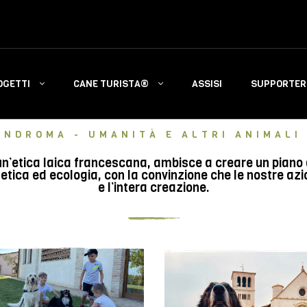
OGETTI
CANE TURISTA®
ASSISI
SUPPORTERS
INDROMA - UMANITÀ E ALTRI ANIMALI 
n’etica laica francescana, ambisce a creare un piano di 
tica ed ecologia, con la convinzione che le nostre azi
e l’intera creazione.