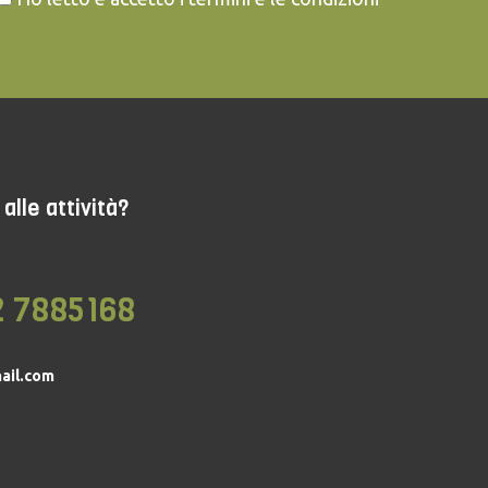
alle attività?
2 7885168
ail.com