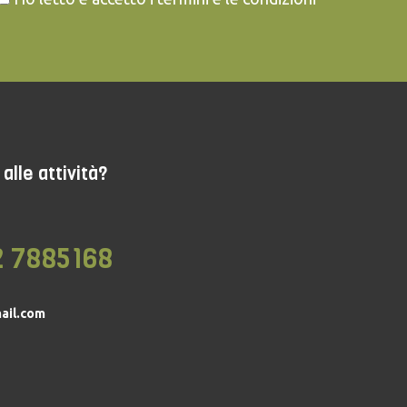
alle attività?
2 7885168
ail.com