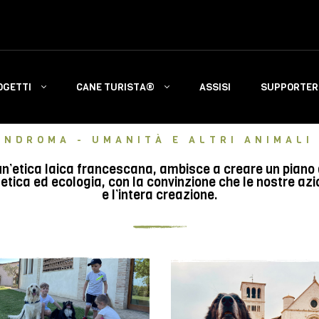
OGETTI
CANE TURISTA®
ASSISI
SUPPORTERS
INDROMA - UMANITÀ E ALTRI ANIMALI 
n’etica laica francescana, ambisce a creare un piano di 
tica ed ecologia, con la convinzione che le nostre azi
e l’intera creazione.