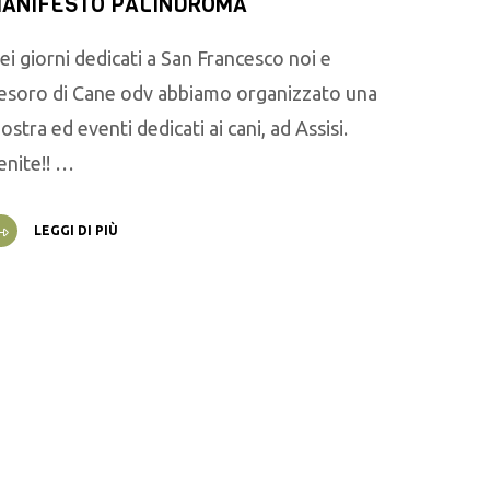
ANIFESTO PALINDROMA
ei giorni dedicati a San Francesco noi e
esoro di Cane odv abbiamo organizzato una
ostra ed eventi dedicati ai cani, ad Assisi.
enite!! …
LEGGI DI PIÙ