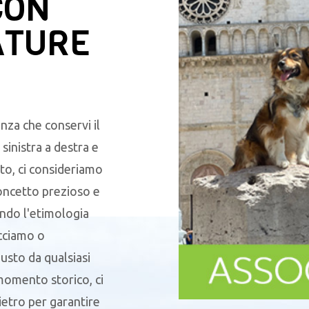
CON
ATURE
nza che conservi il
sinistra a destra e
to, ci consideriamo
oncetto prezioso e
endo l'etimologia
acciamo o
sto da qualsiasi
 momento storico, ci
ietro per garantire