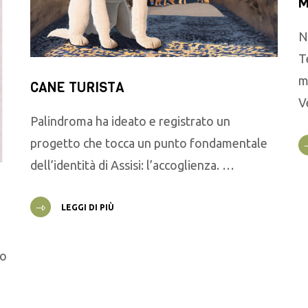
M
N
T
m
CANE TURISTA
V
Palindroma ha ideato e registrato un
progetto che tocca un punto fondamentale
dell’identità di Assisi: l’accoglienza. …
LEGGI DI PIÙ
go