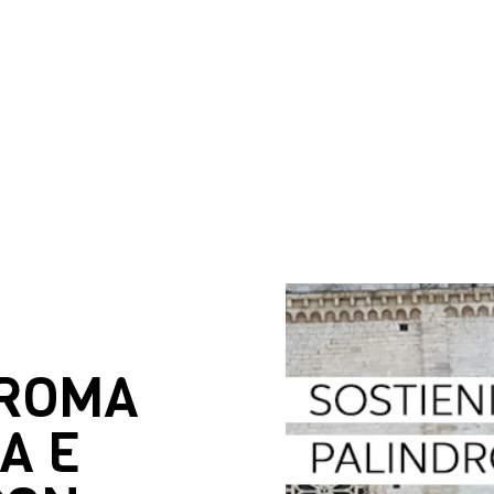
DROMA
A E