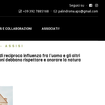
Seguici su
+39 392 7885168
palindroma.aps@gmail.com
 E COLLABORAZIONI
ASSOCIATI!
- ASSISI
reciproca influenza fra l’uomo e gli altri
oni debbano rispettare e onorare la natura