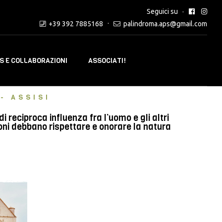
Seguici su
+39 392 7885168
palindroma.aps@gmail.com
 E COLLABORAZIONI
ASSOCIATI!
- ASSISI
reciproca influenza fra l’uomo e gli altri
oni debbano rispettare e onorare la natura