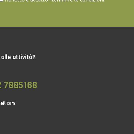
alle attività?
2 7885168
ail.com