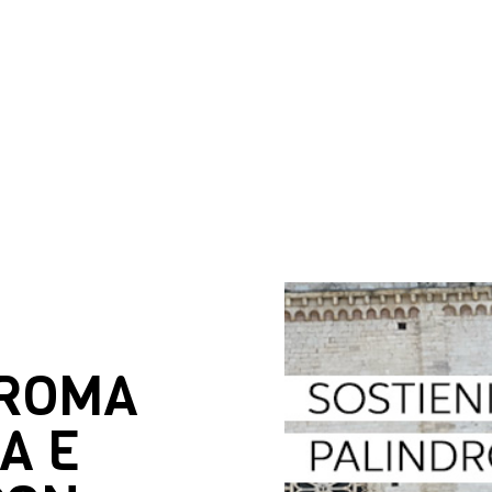
DROMA
A E