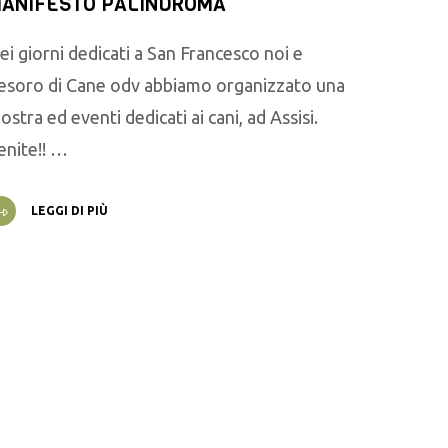
ANIFESTO PALINDROMA
ei giorni dedicati a San Francesco noi e
esoro di Cane odv abbiamo organizzato una
ostra ed eventi dedicati ai cani, ad Assisi.
enite!! …
LEGGI DI PIÙ