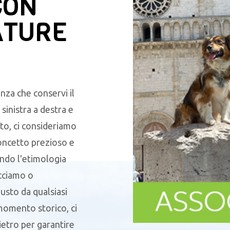
CON
ATURE
nza che conservi il
sinistra a destra e
to, ci consideriamo
oncetto prezioso e
endo l'etimologia
acciamo o
sto da qualsiasi
 momento storico, ci
ietro per garantire