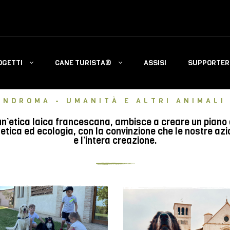
OGETTI
CANE TURISTA®
ASSISI
SUPPORTERS
INDROMA - UMANITÀ E ALTRI ANIMALI 
n’etica laica francescana, ambisce a creare un piano di 
tica ed ecologia, con la convinzione che le nostre azi
e l’intera creazione.