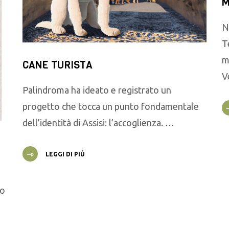
M
N
T
m
CANE TURISTA
V
Palindroma ha ideato e registrato un
progetto che tocca un punto fondamentale
dell’identità di Assisi: l’accoglienza. …
LEGGI DI PIÙ
go