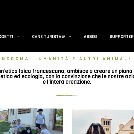
OGETTI
CANE TURISTA®
ASSISI
SUPPORTERS
INDROMA - UMANITÀ E ALTRI ANIMALI 
n’etica laica francescana, ambisce a creare un piano di 
tica ed ecologia, con la convinzione che le nostre azi
e l’intera creazione.