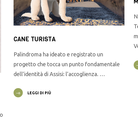
M
N
T
m
CANE TURISTA
V
Palindroma ha ideato e registrato un
progetto che tocca un punto fondamentale
dell’identità di Assisi: l’accoglienza. …
LEGGI DI PIÙ
go