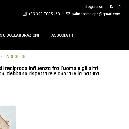
Seguici su
+39 392 7885168
palindroma.aps@gmail.com
 E COLLABORAZIONI
ASSOCIATI!
- ASSISI
reciproca influenza fra l’uomo e gli altri
oni debbano rispettare e onorare la natura