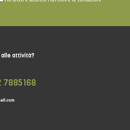
alle attività?
2 7885168
ail.com