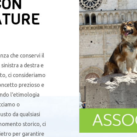
CON
ATURE
nza che conservi il
sinistra a destra e
to, ci consideriamo
oncetto prezioso e
endo l'etimologia
acciamo o
sto da qualsiasi
 momento storico, ci
ietro per garantire