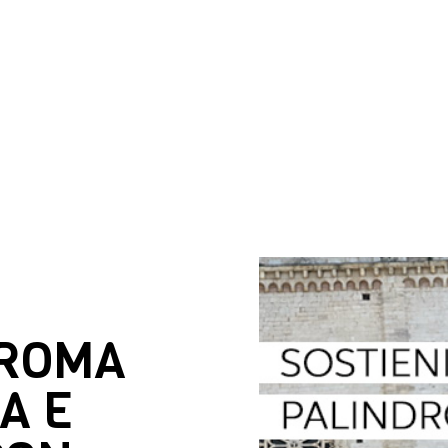
DROMA
A E