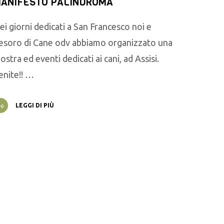
ANIFESTO PALINDROMA
ei giorni dedicati a San Francesco noi e
esoro di Cane odv abbiamo organizzato una
ostra ed eventi dedicati ai cani, ad Assisi.
enite!! …
LEGGI DI PIÙ