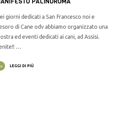
ANIFESTO PALINDROMA
ei giorni dedicati a San Francesco noi e
esoro di Cane odv abbiamo organizzato una
ostra ed eventi dedicati ai cani, ad Assisi.
enite!! …
LEGGI DI PIÙ