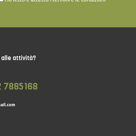
alle attività?
2 7885168
ail.com