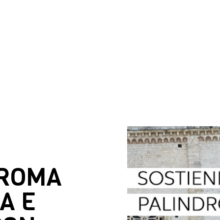
DROMA
A E