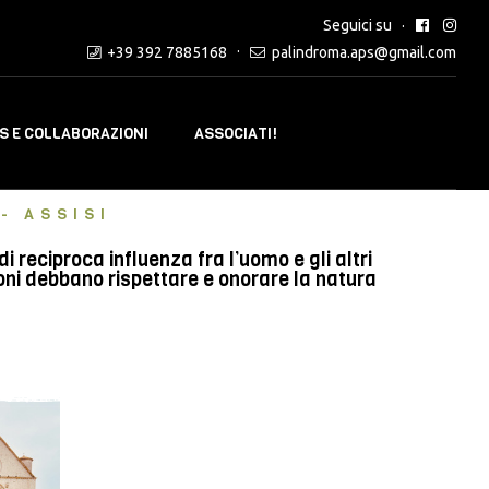
Seguici su
+39 392 7885168
palindroma.aps@gmail.com
 E COLLABORAZIONI
ASSOCIATI!
- ASSISI
reciproca influenza fra l’uomo e gli altri
oni debbano rispettare e onorare la natura