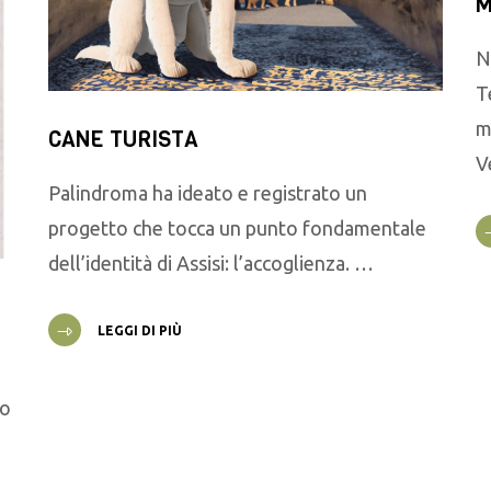
M
N
T
m
CANE TURISTA
V
Palindroma ha ideato e registrato un
progetto che tocca un punto fondamentale
dell’identità di Assisi: l’accoglienza. …
LEGGI DI PIÙ
go