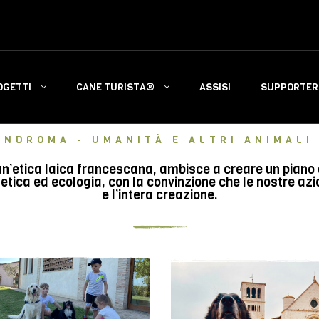
OGETTI
CANE TURISTA®
ASSISI
SUPPORTERS
INDROMA - UMANITÀ E ALTRI ANIMALI 
n’etica laica francescana, ambisce a creare un piano di 
tica ed ecologia, con la convinzione che le nostre azi
e l’intera creazione.