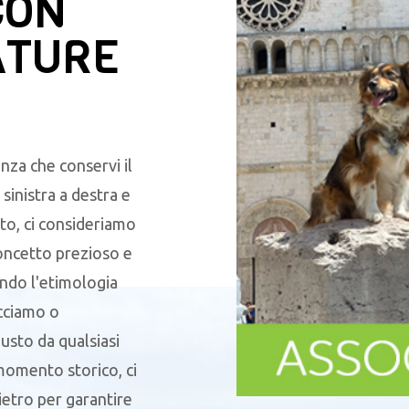
CON
ATURE
nza che conservi il
sinistra a destra e
to, ci consideriamo
oncetto prezioso e
endo l'etimologia
acciamo o
sto da qualsiasi
 momento storico, ci
ietro per garantire