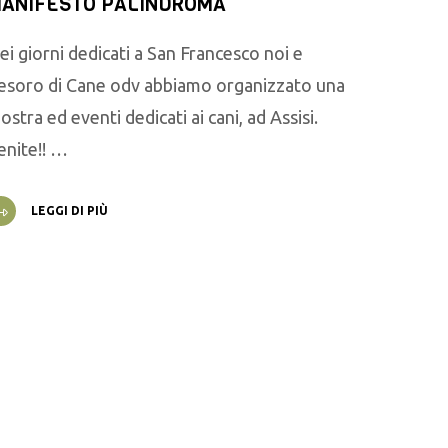
ANIFESTO PALINDROMA
ei giorni dedicati a San Francesco noi e
esoro di Cane odv abbiamo organizzato una
ostra ed eventi dedicati ai cani, ad Assisi.
enite!! …
LEGGI DI PIÙ