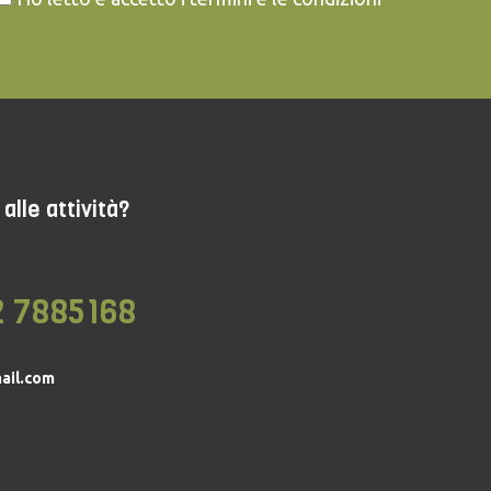
alle attività?
2 7885168
ail.com