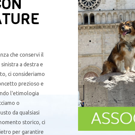
CON
ATURE
nza che conservi il
sinistra a destra e
to, ci consideriamo
oncetto prezioso e
endo l'etimologia
acciamo o
sto da qualsiasi
 momento storico, ci
ietro per garantire