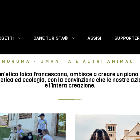
OGETTI
CANE TURISTA®
ASSISI
SUPPORTERS
INDROMA - UMANITÀ E ALTRI ANIMALI 
n’etica laica francescana, ambisce a creare un piano di 
tica ed ecologia, con la convinzione che le nostre azi
e l’intera creazione.