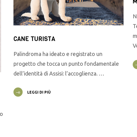
M
N
T
m
CANE TURISTA
V
Palindroma ha ideato e registrato un
progetto che tocca un punto fondamentale
dell’identità di Assisi: l’accoglienza. …
LEGGI DI PIÙ
go