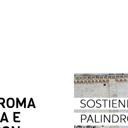
DROMA
A E