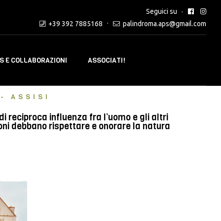
Seguici su
+39 392 7885168
palindroma.aps@gmail.com
 E COLLABORAZIONI
ASSOCIATI!
- ASSISI
reciproca influenza fra l’uomo e gli altri
oni debbano rispettare e onorare la natura