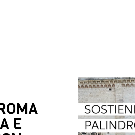
DROMA
A E