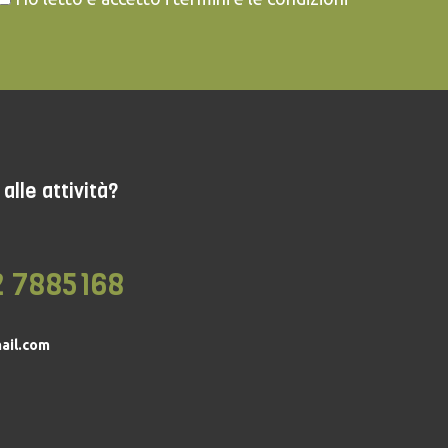
alle attività?
2 7885168
ail.com