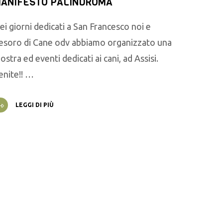
ANIFESTO PALINDROMA
ei giorni dedicati a San Francesco noi e
esoro di Cane odv abbiamo organizzato una
ostra ed eventi dedicati ai cani, ad Assisi.
enite!! …
LEGGI DI PIÙ