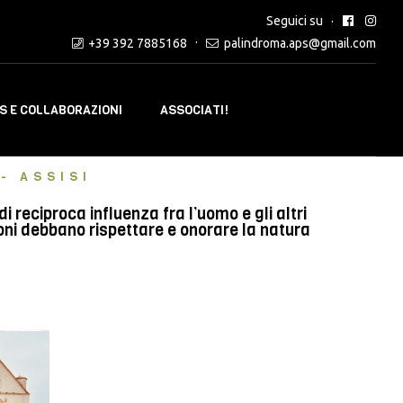
Seguici su
+39 392 7885168
palindroma.aps@gmail.com
 E COLLABORAZIONI
ASSOCIATI!
- ASSISI
reciproca influenza fra l’uomo e gli altri
oni debbano rispettare e onorare la natura