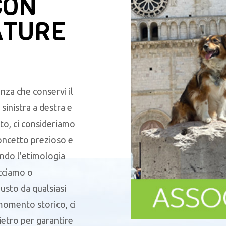
CON
ATURE
nza che conservi il
sinistra a destra e
to, ci consideriamo
oncetto prezioso e
endo l'etimologia
acciamo o
sto da qualsiasi
 momento storico, ci
ietro per garantire