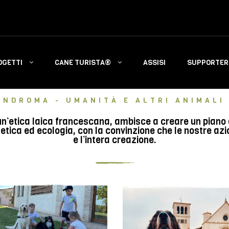
OGETTI
CANE TURISTA®
ASSISI
SUPPORTERS
INDROMA - UMANITÀ E ALTRI ANIMALI 
n’etica laica francescana, ambisce a creare un piano di 
tica ed ecologia, con la convinzione che le nostre azi
e l’intera creazione.