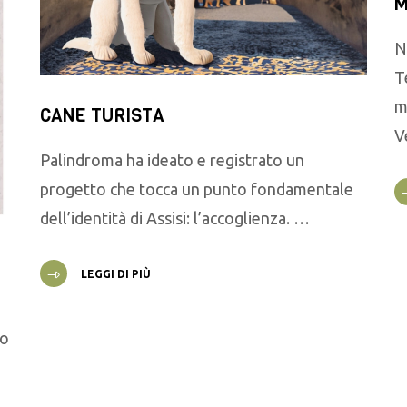
M
N
T
m
CANE TURISTA
V
Palindroma ha ideato e registrato un
progetto che tocca un punto fondamentale
dell’identità di Assisi: l’accoglienza. …
LEGGI DI PIÙ
go