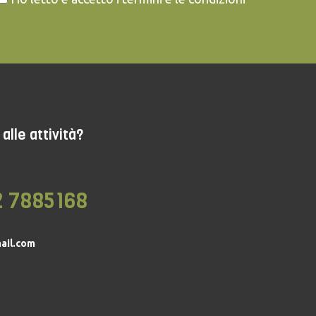
alle attività?
2 7885168
ail.com