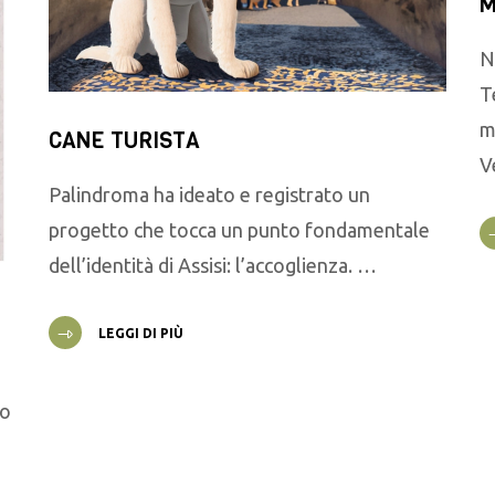
M
N
T
m
CANE TURISTA
V
Palindroma ha ideato e registrato un
progetto che tocca un punto fondamentale
dell’identità di Assisi: l’accoglienza. …
LEGGI DI PIÙ
go