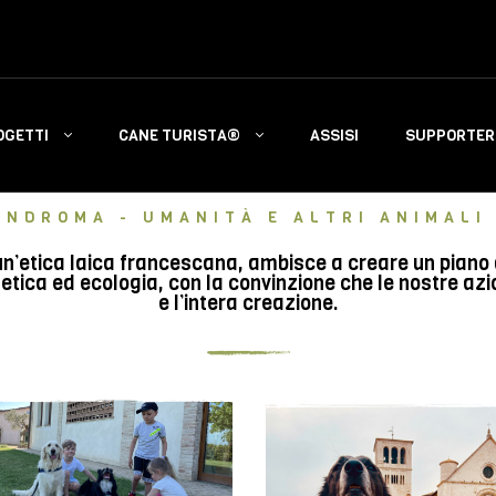
OGETTI
CANE TURISTA®
ASSISI
SUPPORTERS
INDROMA - UMANITÀ E ALTRI ANIMALI 
n’etica laica francescana, ambisce a creare un piano di 
tica ed ecologia, con la convinzione che le nostre azi
e l’intera creazione.