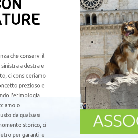
CON
ATURE
nza che conservi il
sinistra a destra e
to, ci consideriamo
oncetto prezioso e
endo l'etimologia
acciamo o
sto da qualsiasi
 momento storico, ci
ietro per garantire