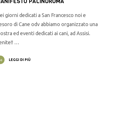
ANIFESTO PALINDROMA
ei giorni dedicati a San Francesco noi e
esoro di Cane odv abbiamo organizzato una
ostra ed eventi dedicati ai cani, ad Assisi.
enite!! …
LEGGI DI PIÙ