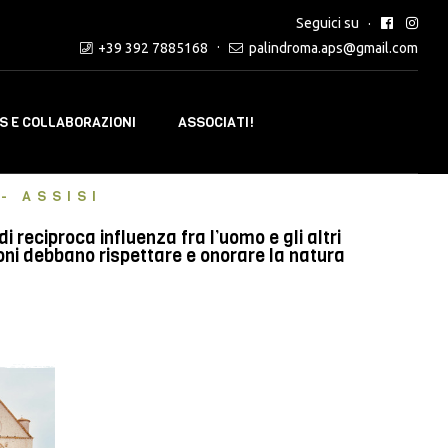
Seguici su
+39 392 7885168
palindroma.aps@gmail.com
 E COLLABORAZIONI
ASSOCIATI!
- ASSISI
reciproca influenza fra l’uomo e gli altri
oni debbano rispettare e onorare la natura