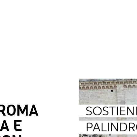
DROMA
A E