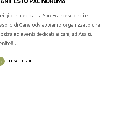
ANIFESTO PALINDROMA
ei giorni dedicati a San Francesco noi e
esoro di Cane odv abbiamo organizzato una
ostra ed eventi dedicati ai cani, ad Assisi.
enite!! …
LEGGI DI PIÙ