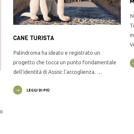
M
N
T
m
CANE TURISTA
V
Palindroma ha ideato e registrato un
progetto che tocca un punto fondamentale
dell’identità di Assisi: l’accoglienza. …
LEGGI DI PIÙ
go