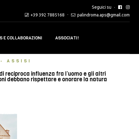
Seguici su
+39 392 7885168
palindroma.aps@gmail.com
 E COLLABORAZIONI
ASSOCIATI!
- ASSISI
reciproca influenza fra l’uomo e gli altri
oni debbano rispettare e onorare la natura