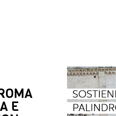
DROMA
A E