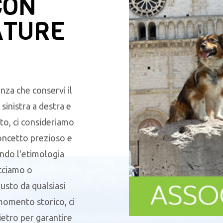
CON
ATURE
nza che conservi il
sinistra a destra e
to, ci consideriamo
oncetto prezioso e
endo l'etimologia
acciamo o
sto da qualsiasi
 momento storico, ci
ietro per garantire