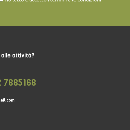
alle attività?
2 7885168
ail.com