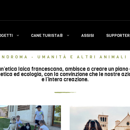
OGETTI
CANE TURISTA®
ASSISI
SUPPORTERS
INDROMA - UMANITÀ E ALTRI ANIMALI 
n’etica laica francescana, ambisce a creare un piano di 
tica ed ecologia, con la convinzione che le nostre azi
e l’intera creazione.