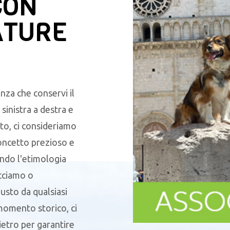
CON
ATURE
nza che conservi il
sinistra a destra e
to, ci consideriamo
oncetto prezioso e
endo l'etimologia
acciamo o
sto da qualsiasi
 momento storico, ci
ietro per garantire