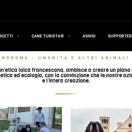
OGETTI
CANE TURISTA®
ASSISI
SUPPORTERS
INDROMA - UMANITÀ E ALTRI ANIMALI 
n’etica laica francescana, ambisce a creare un piano di 
tica ed ecologia, con la convinzione che le nostre azi
e l’intera creazione.