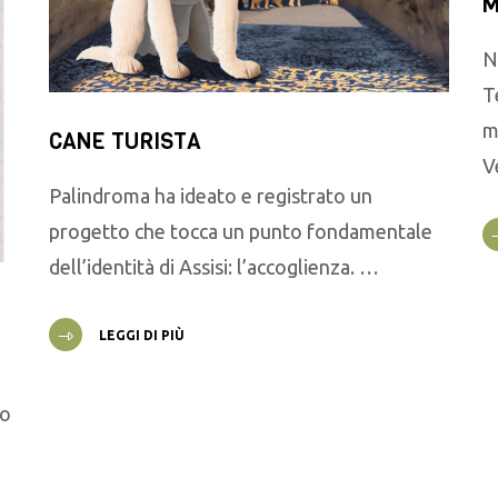
M
N
T
m
CANE TURISTA
V
Palindroma ha ideato e registrato un
progetto che tocca un punto fondamentale
dell’identità di Assisi: l’accoglienza. …
LEGGI DI PIÙ
go