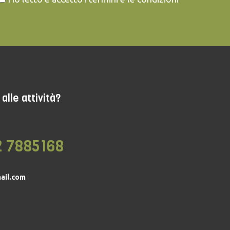
alle attività?
2 7885168
ail.com