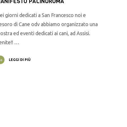
ANIFESTO PALINDROMA
ei giorni dedicati a San Francesco noi e
esoro di Cane odv abbiamo organizzato una
ostra ed eventi dedicati ai cani, ad Assisi.
enite!! …
LEGGI DI PIÙ