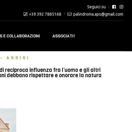
Seguici su
+39 392 7885168
palindroma.aps@gmail.com
 E COLLABORAZIONI
ASSOCIATI!
- ASSISI
reciproca influenza fra l’uomo e gli altri
oni debbano rispettare e onorare la natura