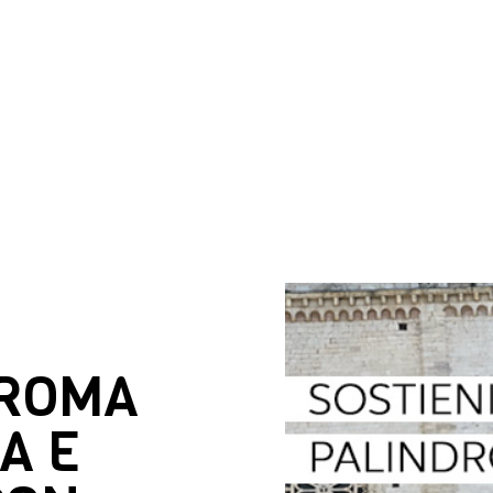
DROMA
A E