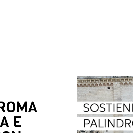
DROMA
A E