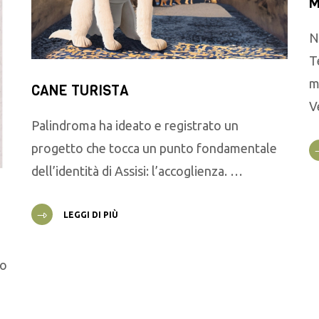
M
N
T
m
CANE TURISTA
V
Palindroma ha ideato e registrato un
progetto che tocca un punto fondamentale
dell’identità di Assisi: l’accoglienza. …
LEGGI DI PIÙ
go