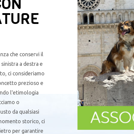
CON
ATURE
nza che conservi il
sinistra a destra e
to, ci consideriamo
oncetto prezioso e
endo l'etimologia
acciamo o
sto da qualsiasi
 momento storico, ci
ietro per garantire