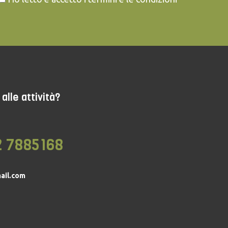
alle attività?
2 7885168
ail.com