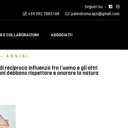
Seguici su
+39 392 7885168
palindroma.aps@gmail.com
 E COLLABORAZIONI
ASSOCIATI!
- ASSISI
reciproca influenza fra l’uomo e gli altri
oni debbano rispettare e onorare la natura