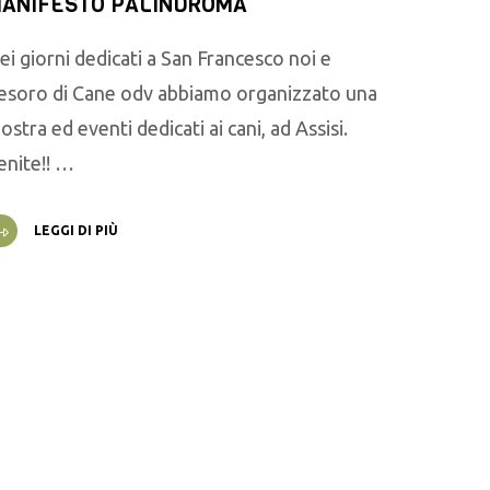
ANIFESTO PALINDROMA
ei giorni dedicati a San Francesco noi e
esoro di Cane odv abbiamo organizzato una
ostra ed eventi dedicati ai cani, ad Assisi.
enite!! …
LEGGI DI PIÙ