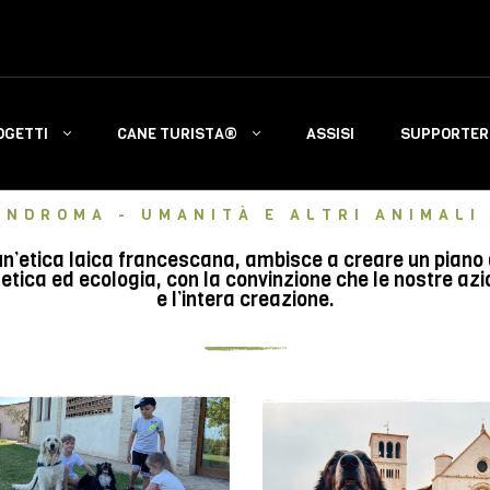
OGETTI
CANE TURISTA®
ASSISI
SUPPORTERS
INDROMA - UMANITÀ E ALTRI ANIMALI 
n’etica laica francescana, ambisce a creare un piano di 
tica ed ecologia, con la convinzione che le nostre azi
e l’intera creazione.