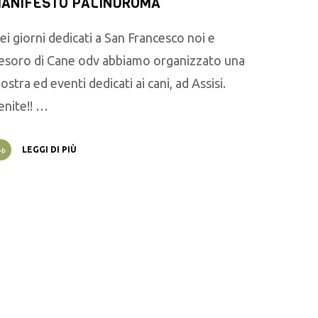
ANIFESTO PALINDROMA
ei giorni dedicati a San Francesco noi e
esoro di Cane odv abbiamo organizzato una
ostra ed eventi dedicati ai cani, ad Assisi.
enite!! …
LEGGI DI PIÙ