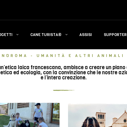
OGETTI
CANE TURISTA®
ASSISI
SUPPORTERS
INDROMA - UMANITÀ E ALTRI ANIMALI 
n’etica laica francescana, ambisce a creare un piano di 
tica ed ecologia, con la convinzione che le nostre azi
e l’intera creazione.