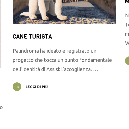
M
N
T
m
CANE TURISTA
V
Palindroma ha ideato e registrato un
progetto che tocca un punto fondamentale
dell’identità di Assisi: l’accoglienza. …
LEGGI DI PIÙ
go