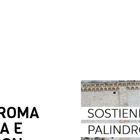
DROMA
A E