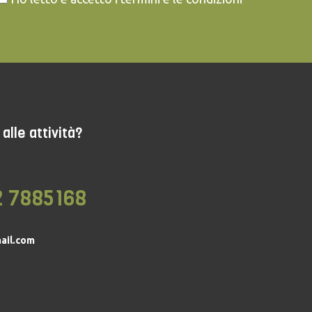
alle attività?
2 7885168
ail.com