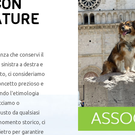
CON
ATURE
nza che conservi il
sinistra a destra e
to, ci consideriamo
oncetto prezioso e
endo l'etimologia
acciamo o
sto da qualsiasi
 momento storico, ci
ietro per garantire