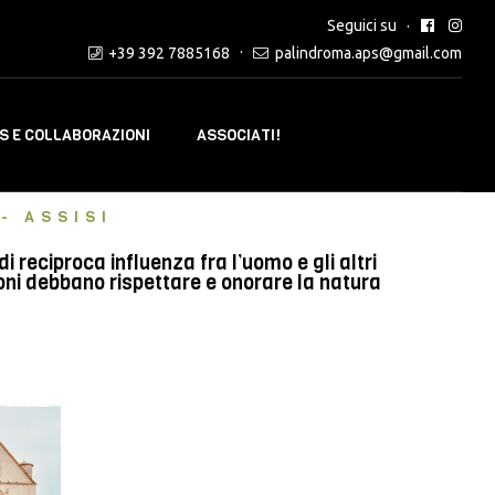
Seguici su
+39 392 7885168
palindroma.aps@gmail.com
 E COLLABORAZIONI
ASSOCIATI!
- ASSISI
reciproca influenza fra l’uomo e gli altri
oni debbano rispettare e onorare la natura