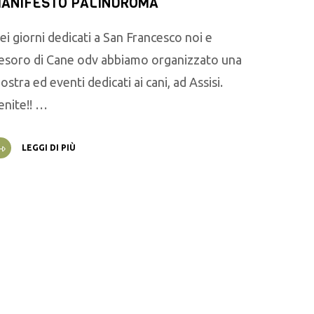
ANIFESTO PALINDROMA
ei giorni dedicati a San Francesco noi e
esoro di Cane odv abbiamo organizzato una
ostra ed eventi dedicati ai cani, ad Assisi.
enite!! …
LEGGI DI PIÙ