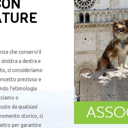
CON
ATURE
nza che conservi il
sinistra a destra e
to, ci consideriamo
oncetto prezioso e
endo l'etimologia
acciamo o
sto da qualsiasi
 momento storico, ci
ietro per garantire