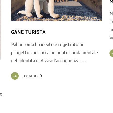
M
N
T
m
CANE TURISTA
V
Palindroma ha ideato e registrato un
progetto che tocca un punto fondamentale
dell’identità di Assisi: l’accoglienza. …
LEGGI DI PIÙ
go