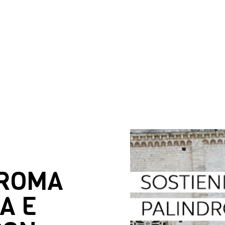
DROMA
A E