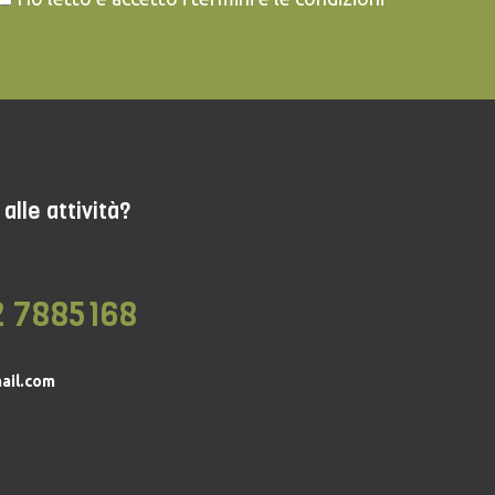
alle attività?
2 7885168
ail.com