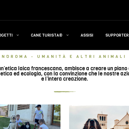
OGETTI
CANE TURISTA®
ASSISI
SUPPORTERS
INDROMA - UMANITÀ E ALTRI ANIMALI 
n’etica laica francescana, ambisce a creare un piano di 
tica ed ecologia, con la convinzione che le nostre azi
e l’intera creazione.