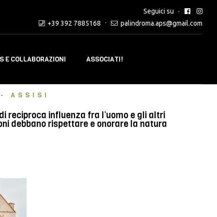
Seguici su
+39 392 7885168
palindroma.aps@gmail.com
 E COLLABORAZIONI
ASSOCIATI!
- ASSISI
reciproca influenza fra l’uomo e gli altri
oni debbano rispettare e onorare la natura