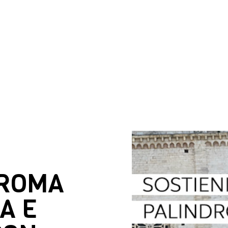
DROMA
A E