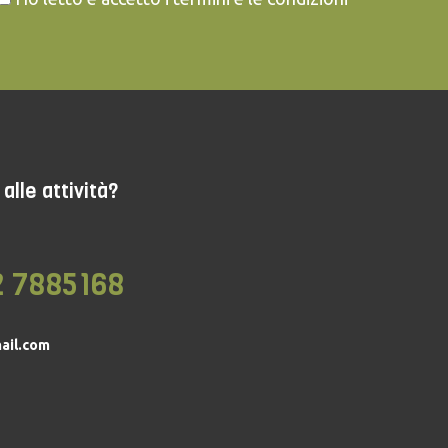
alle attività?
2 7885168
ail.com