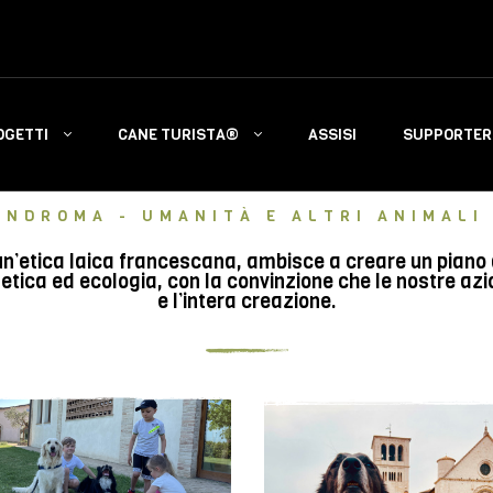
OGETTI
CANE TURISTA®
ASSISI
SUPPORTERS
INDROMA - UMANITÀ E ALTRI ANIMALI 
n’etica laica francescana, ambisce a creare un piano di 
tica ed ecologia, con la convinzione che le nostre azi
e l’intera creazione.