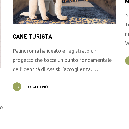
M
N
T
m
CANE TURISTA
V
Palindroma ha ideato e registrato un
progetto che tocca un punto fondamentale
dell’identità di Assisi: l’accoglienza. …
LEGGI DI PIÙ
go