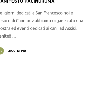
ANIFESTO PALINDROMA
ei giorni dedicati a San Francesco noi e
esoro di Cane odv abbiamo organizzato una
ostra ed eventi dedicati ai cani, ad Assisi.
enite!! …
LEGGI DI PIÙ