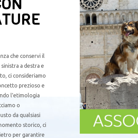
CON
ATURE
nza che conservi il
sinistra a destra e
to, ci consideriamo
oncetto prezioso e
endo l'etimologia
acciamo o
sto da qualsiasi
 momento storico, ci
ietro per garantire