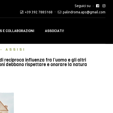
Seguici su
+39 392 7885168
palindroma.aps@gmail.com
 E COLLABORAZIONI
ASSOCIATI!
- ASSISI
reciproca influenza fra l’uomo e gli altri
oni debbano rispettare e onorare la natura